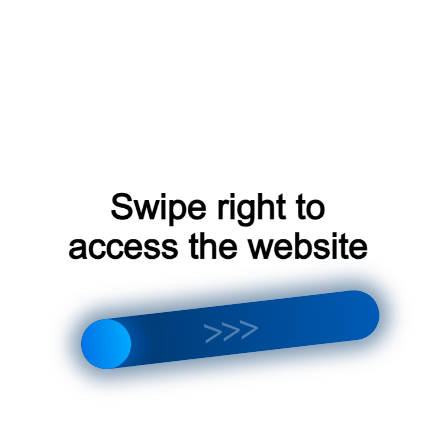
систему в режиме вентиляции (без
ходимо обратиться к специалисту для
нения мяса и мясных продуктов
пециалиста?
сь со сложной неисправностью (например,
оломка платы управления) или не имеете
валифицированному специалисту. Попытки
гут привести к серьезным поломкам и